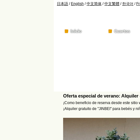
日本語
/
English
/
中文简体
/
中文繁體
/
한국어
/
Fr
Oferta especial de verano: Alquiler
¡Como beneficio de reserva desde este sitio 
¡Alquiler gratuito de "JINBEI" para bebés y 