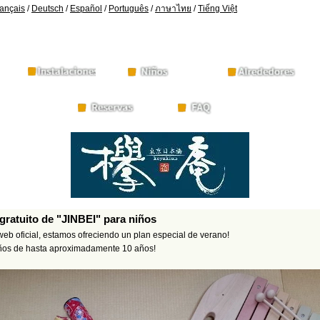
ançais
/
Deutsch
/
Español
/
Português
/
ภาษาไทย
/
Tiếng Việt
 gratuito de "JINBEI" para niños
web oficial, estamos ofreciendo un plan especial de verano!
niños de hasta aproximadamente 10 años!