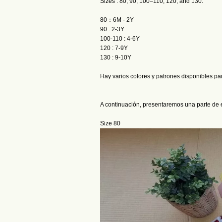
Sizes : 80, 90, 100–110, 120, and 130.
80：6M - 2Y
90 : 2-3Y
100-110 : 4-6Y
120 : 7-9Y
130 : 9-10Y
Hay varios colores y patrones disponibles par
A continuación, presentaremos una parte de e
Size 80