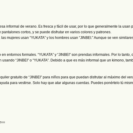
onesa informal de verano. Es fresca y fácil de usar, por lo que generalmente la usan
pantalones cortos, y se puede disfrutar en varios colores y patrones.
 las mujeres usan “YUKATA” y los hombres usan “JINBEI.” Aunque se ven similares,
n entornos formales. “YUKATA” y “JINBEI” son prendas informales. Por lo tanto, d
 usando “JINBEI” o “YUKATA”. Debido a que es más informal que un kimono, tambi
uiler gratuito de “JINBEI” para niños para que puedan disfrutar al máximo del ve
 ayuda para vestirse. Solo hay que atar algunas cuerdas. Puedes ponértelo tú mis
ar==