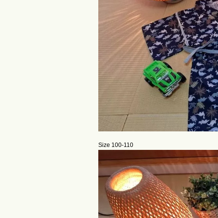
Size
100-110