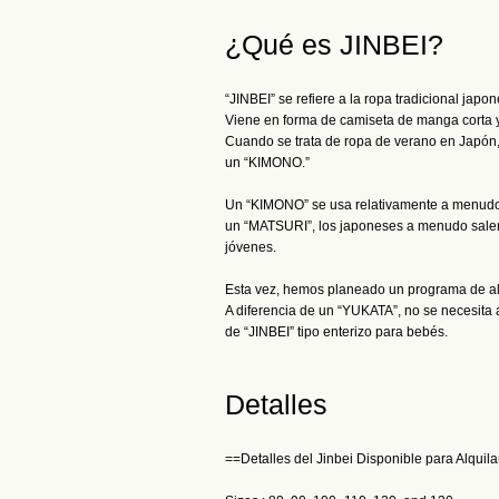
¿Qué es JINBEI?
“JINBEI” se refiere a la ropa tradicional jap
Viene en forma de camiseta de manga corta y 
Cuando se trata de ropa de verano en Japón,
un “KIMONO.”
Un “KIMONO” se usa relativamente a menudo e
un “MATSURI”, los japoneses a menudo salen
jóvenes.
Esta vez, hemos planeado un programa de alq
A diferencia de un “YUKATA”, no se necesita
de “JINBEI” tipo enterizo para bebés.
Detalles
==Detalles del Jinbei Disponible para Alquil