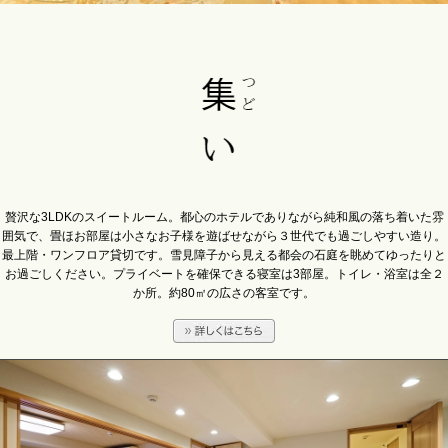
贅沢な3LDKのスイートルーム。都心のホテルでありながら純和風の落ち着いた雰
囲気で、畳ほお部屋は小さなお子様を遊ばせながら３世代でも過ごしやすい造り。
最上階・ワンフロア貸切です。雪見障子から見える都会の石庭を眺めてゆったりと
お過ごしください。プライベートを確保できる寝室は3部屋。トイレ・浴室は全２
か所。約80㎡の広さの客室です。