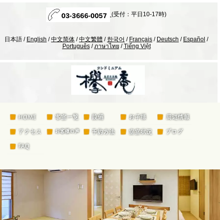
(受付：平日10-17時)
日本語 /
English
/
中文简体
/
中文繁體
/
한국어
/
Français
/
Deutsch
/
Español
/
Português
/
ภาษาไทย
/
Tiếng Việt