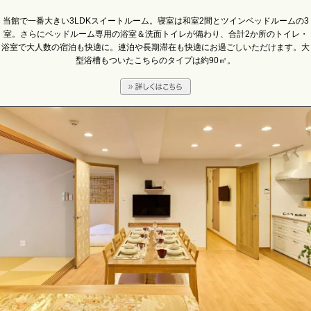
当館で一番大きい3LDKスイートルーム。寝室は和室2間とツインベッドルームの3
室。さらにベッドルーム専用の浴室＆洗面トイレが備わり、合計2か所のトイレ・
浴室で大人数の宿泊も快適に。連泊や長期滞在も快適にお過ごしいただけます。大
型浴槽もついたこちらのタイプは約90㎡。