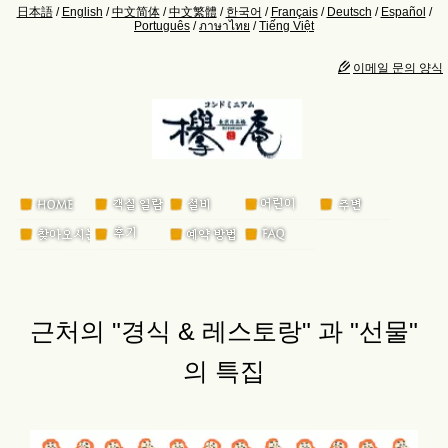
日本語
/
English
/
中文简体
/
中文繁體
/
한국어
/
Français
/
Deutsch
/
Español
/
Português
/
ภาษาไทย
/
Tiếng Việt
이메일 문의 양식
근처의 "경식 & 레스토랑" 과 "선물"
의 특집