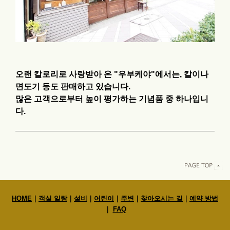
오랜 칼로리로 사랑받아 온 "우부케야"에서는, 칼이나
면도기 등도 판매하고 있습니다.
많은 고객으로부터 높이 평가하는 기념품 중 하나입니
다.
HOME
｜
객실 일람
｜
설비
｜
어린이
｜
주변
｜
찾아오시는 길
｜
예약 방법
｜
FAQ