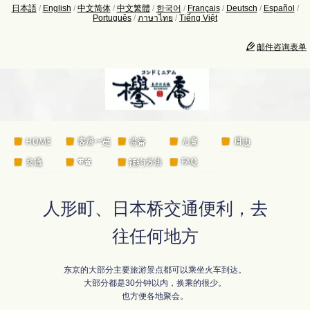
日本語
/
English
/
中文简体
/
中文繁體
/
한국어
/
Français
/
Deutsch
/
Español
/
Português
/
ภาษาไทย
/
Tiếng Việt
邮件咨询表单
人形町、日本桥交通便利，去
往任何地方
东京的大部分主要旅游景点都可以乘坐火车到达。
大部分都是30分钟以内，换乘的很少。
也方便各地聚会。