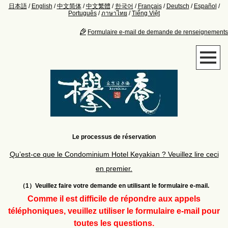
日本語
/
English
/
中文简体
/
中文繁體
/
한국어
/
Français
/
Deutsch
/
Español
/
Português
/
ภาษาไทย
/
Tiếng Việt
Formulaire e‑mail de demande de renseignements
Le processus de réservation
Qu’est-ce que le Condominium Hotel Keyakian ? Veuillez lire ceci
en premier.
（1）
Veuillez faire votre demande en utilisant le formulaire e
‑
mail.
Comme il est difficile de répondre aux appels
téléphoniques, veuillez utiliser le formulaire e
‑
mail pour
toutes les questions.