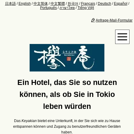
日本語
/
English
/
中文简体
/
中文繁體
/
한국어
/
Français
/
Deutsch
/
Español
/
Português
/
ภาษาไทย
/
Tiếng Việt
Anfrage-Mail-Formular
Ein Hotel, das Sie so nutzen
können, als ob Sie in Tokio
leben würden
Das
Keyakian
bietet eine Unterkunft, in der Sie sich wie zu Hause
entspannen können und Zugang zu benutzerfreundlichen Geräten
haben.