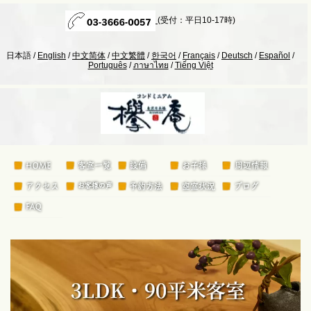
(受付：平日10-17時)
日本語 /
English
/
中文简体
/
中文繁體
/
한국어
/
Français
/
Deutsch
/
Español
/
Português
/
ภาษาไทย
/
Tiếng Việt