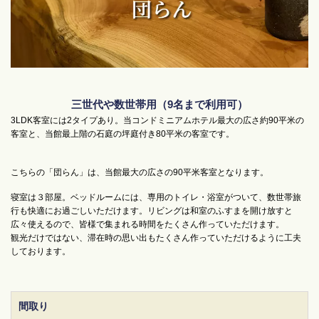
三世代や数世帯用（9名まで利用可）
3LDK客室には2タイプあり。当コンドミニアムホテル最大の広さ約90平米の
客室と、当館最上階の石庭の坪庭付き80平米の客室です。
こちらの「団らん」は、当館最大の広さの90平米客室となります。
寝室は３部屋。ベッドルームには、専用のトイレ・浴室がついて、数世帯旅
行も快適にお過ごしいただけます。リビングは和室のふすまを開け放すと
広々使えるので、皆様で集まれる時間をたくさん作っていただけます。
観光だけではない、滞在時の思い出もたくさん作っていただけるように工夫
しております。
間取り