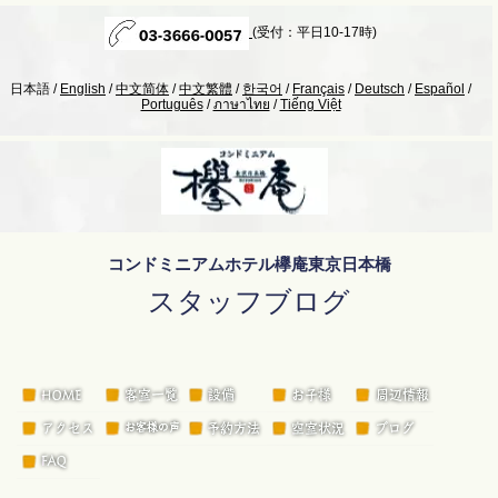
(受付：平日10-17時)
日本語 /
English
/
中文简体
/
中文繁體
/
한국어
/
Français
/
Deutsch
/
Español
/
Português
/
ภาษาไทย
/
Tiếng Việt
コンドミニアムホテル欅庵東京日本橋
スタッフブログ