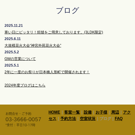
ブログ
2025.11.21
寒い日にピッタリ！炬燵をご用意しております。(3LDK限定)
2025.6.11
大規模花火大会“神宮外苑花火大会”
2025.5.2
GWの営業について
2025.5.1
2年に一度のお祭りが日本橋人形町で開催されます！
2024年度ブログはこちら
HOME
｜
客室一覧
｜
設備
｜
お子様
｜
周辺
｜
アク
セス
｜
予約方法
｜
空室状況
｜ブログ |
FAQ